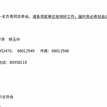
：
一名负责同志参会。
请各领奖单位安排好工作，届时务必参加会
存萍 杨玉伶
2476、 68012949 传真：68012948
：80958118
行业协会