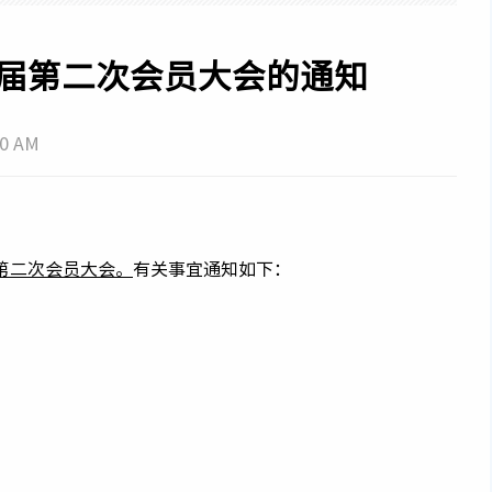
QC活动专家
届第二次会员大会的通知
企业信用等级评价专家
杰出项目经理评价专家
00 AM
届第二次会员大会。
有关事宜通知如下：